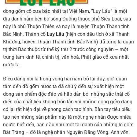
dòng gốm cổ xưa bậc nhất tại Việt Nam, ”Luy Lâu” là một
địa danh nằm bên bờ sông Đuống thuộc phủ Siêu Loại, sau
này là phủ Thuận Thiên và nay là huyện Thuận Thành tỉnh
Bắc Ninh. Thành cổ
Luy Lâu
(hiện còn dấu tích ở xã Thanh
Khương, huyện Thuận Thành tỉnh Bắc Ninh) đã từng là quận
trị thời Bắc thuộc từ thế kỷ thứ 2 trước công nguyên – một
trung tâm kinh tế, chính trị, văn hoá, Phật giáo cổ xưa nhất
nước ta.
Điều đáng nói là trong vòng hai năm trở lại đây, giới quan
tâm đến đồ gốm nước ta đã chú ý đến sự xuất hiện một
dòng sản phẩm độc đáo và hấp dẫn bởi những sắc thái cổ
điển của chất liệu không trộn lẫn với những dòng gốm đang
có lại rất hiện đại về phong cách tạo hình. Bàn tay tiêu biểu
tạo nên những sản phẩm này là một nghệ nhân được nhiều
người biết đến, ban đầu như một tài danh của những lò gốm
Bát Tràng – đó là nghệ nhân Nguyễn Đăng Vông. Anh vốn