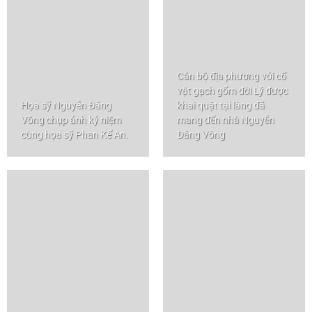
Cán bộ địa phương với cổ
vật gạch gốm đời Lý được
Họa sỹ Nguyễn Đăng
khai quật tại làng đã
Vông chụp ảnh kỷ niệm
mang đến nhà Nguyễn
cùng họa sỹ Phan Kế An.
Đăng Vông