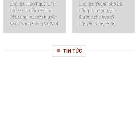
Chủ tịch HĐQT quỹ MFC
Chủ tich Thành phố Đà
Nhật Bản thăm và làm
Nẵng trao tặng giải
việc cùng họa sỹ Nguyễn
thưởng cho họa sỹ
Đăng Vông tháng 9/2014.
Nguyễn Đăng Vông.
TIN TỨC