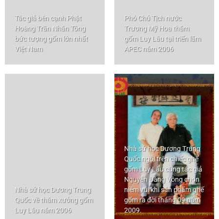
Tác giả bên cạnh Phật
Phó Chủ Tịch nước
Hoàng Trần Nhân Tông
Trương Mỹ Hoa thăm
bức tượng gốm lớn nhất
gốm Luy Lâu tại triển lãm
Việt Nam
APEC năm 2006
Nhà sử học Dương Trung
Quốc ngồi trên chiếc ghế
gốm Luy Lâu cùng tác giả
Nguyễn Đăng Vông chọn
Nhà sử học Dương Trung
niềm vui khi sản phẩm ghế
Quốc về thăm xưởng gốm
gốm ra đời tháng 09 năm
Luy Lâu năm 2006
2009.