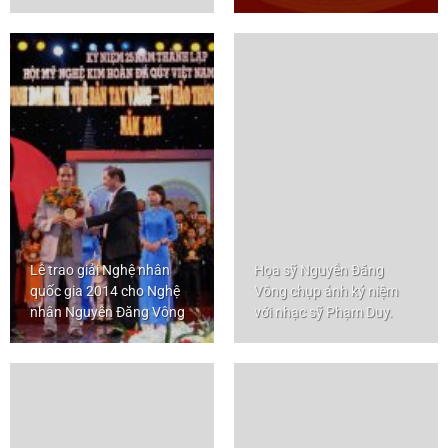
Lễ trao giải Nghệ nhân
Họa sỹ Nguyễn Đăng
quốc gia 2014 cho Nghệ
Vông chụp ảnh kỷ niệm
nhân Nguyễn Đăng Vông
với nhạc sỹ Phạm Duy.