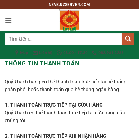
Bỏ
NEVE.UZSERVER.COM
qua
nội
dung
Tìm
kiếm:
Map
Liên hệ
08:00 - 17:30
082.981.2288
THÔNG TIN THANH TOÁN
Quý khách hàng có thể thanh toán trực tiếp tại hệ thống
phân phối hoặc thanh toán qua hệ thống ngân hàng.
1. THANH TOÁN TRỰC TIẾP TẠI CỬA HÀNG
Quý khách có thể thanh toán trực tiếp tại cửa hàng của
chúng tôi
2. THANH TOÁN TRỰC TIẾP KHI NHẬN HÀNG