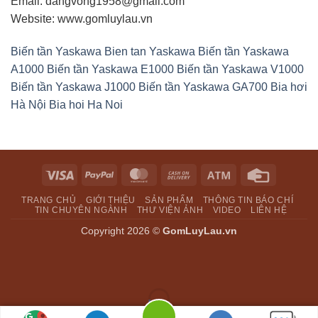
Email: dangvong1958@gmail.com
Website: www.gomluylau.vn
Biến tần Yaskawa
Bien tan Yaskawa
Biến tần Yaskawa
A1000
Biến tần Yaskawa E1000
Biến tần Yaskawa V1000
Biến tần Yaskawa J1000
Biến tần Yaskawa GA700
Bia hơi
Hà Nội
Bia hoi Ha Noi
Visa
PayPal
MasterCard
Cash
Atm
Credit
On
Card
TRANG CHỦ
GIỚI THIỆU
SẢN PHẨM
THÔNG TIN BÁO CHÍ
Delivery
TIN CHUYÊN NGÀNH
THƯ VIỆN ẢNH
VIDEO
LIÊN HỆ
Copyright 2026 ©
GomLuyLau.vn