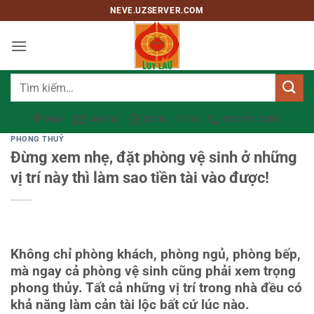
Bỏ
NEVE.UZSERVER.COM
qua
nội
dung
Tìm
kiếm:
Map
Liên hệ
08:00 - 17:30
082.981.2288
PHONG THUỶ
Đừng xem nhẹ, đặt phòng vệ sinh ở những
vị trí này thì làm sao tiền tài vào được!
Không chỉ phòng khách, phòng ngủ, phòng bếp,
mà ngay cả phòng vệ sinh cũng phải xem trọng
phong thủy. Tất cả những vị trí trong nhà đều có
khả năng làm cản tài lộc bất cứ lúc nào.