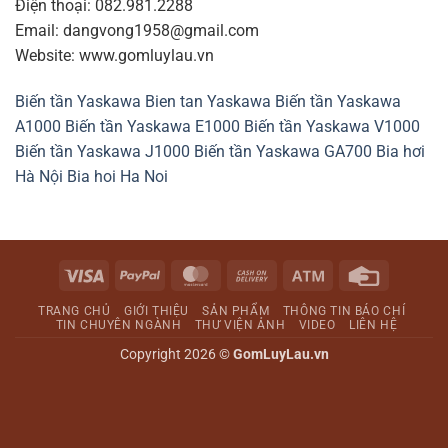
Điện thoại: 082.981.2288
Email: dangvong1958@gmail.com
Website: www.gomluylau.vn
Biến tần Yaskawa
Bien tan Yaskawa
Biến tần Yaskawa
A1000
Biến tần Yaskawa E1000
Biến tần Yaskawa V1000
Biến tần Yaskawa J1000
Biến tần Yaskawa GA700
Bia hơi
Hà Nội
Bia hoi Ha Noi
Visa
PayPal
MasterCard
Cash
Atm
Credit
On
Card
TRANG CHỦ
GIỚI THIỆU
SẢN PHẨM
THÔNG TIN BÁO CHÍ
Delivery
TIN CHUYÊN NGÀNH
THƯ VIỆN ẢNH
VIDEO
LIÊN HỆ
Copyright 2026 ©
GomLuyLau.vn